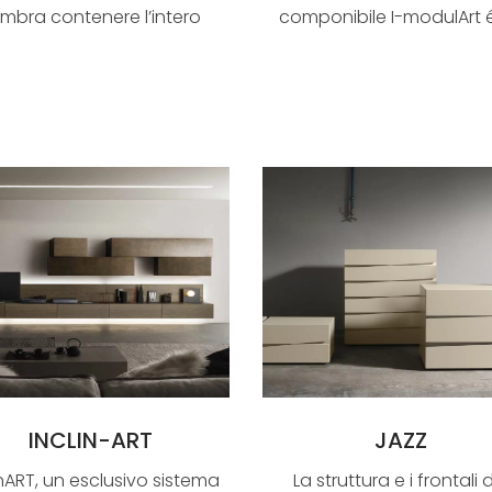
mbra contenere l’intero
componibile I-modulArt 
volume della ...
sistema giorno di design 
INCLIN-ART
JAZZ
inART, un esclusivo sistema
La struttura e i frontali 