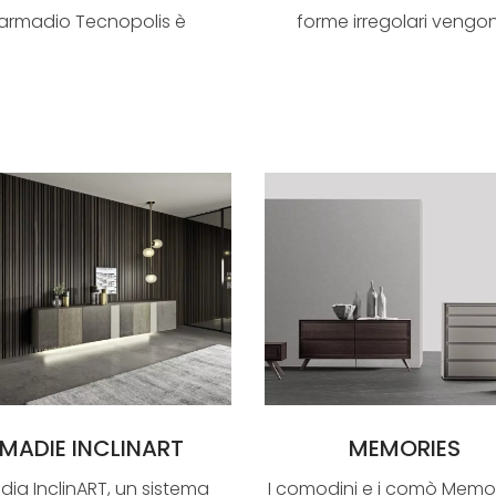
armadio Tecnopolis è
forme irregolari vengo
composta da ...
accentuate dal ...
MADIE INCLINART
MEMORIES
dia InclinART, un sistema
I comodini e i comò Memor