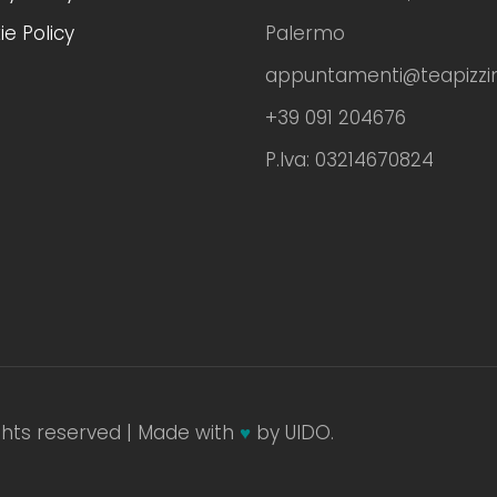
e Policy
Palermo
appuntamenti@teapizzim
+39 091 204676
P.Iva: 03214670824
ights reserved | Made with
♥
by UIDO.