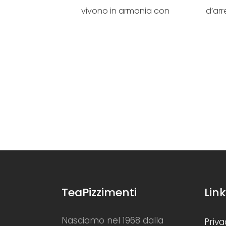
vivono in armonia con
d’ar
l’arredamento delle...
TeaPizzimenti
Link
Nasciamo nel 1968 dalla
Priva