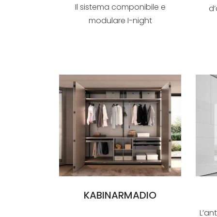
Il sistema componibile e
d’
modulare I-night
system_inclinART si apre alle
pi�...
KABINARMADIO
L’an