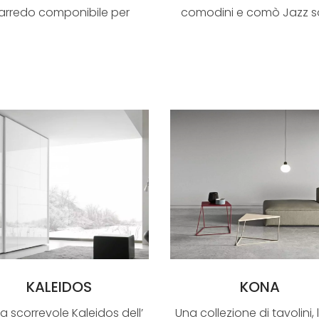
arredo componibile per
comodini e comò Jazz 
parete che c...
realizzati in lacc...
KALEIDOS
KONA
ta scorrevole Kaleidos dell’
Una collezione di tavolini, 