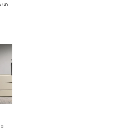
é un
...
dei