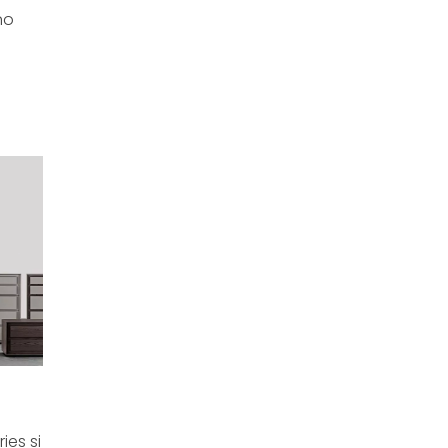
no
ies si