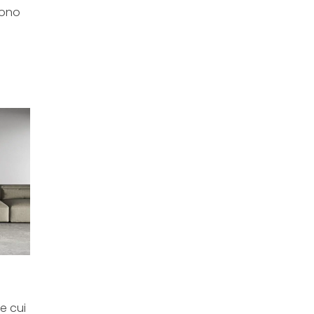
sono
le cui