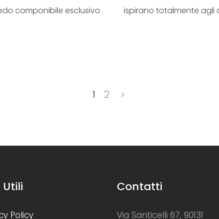
redo componibile esclusivo
ispirano totalmente agli 
che cambia le ...
’50, p...
1
2
 Utili
Contatti
cy Policy
Via Santicelli 67, 90131