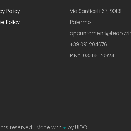
cy Policy
Via Santicelli 67, 90131
e Policy
Palermo
appuntamenti@teapizzim
+39 091 204676
P.Iva: 03214670824
ights reserved | Made with
♥
by UIDO.