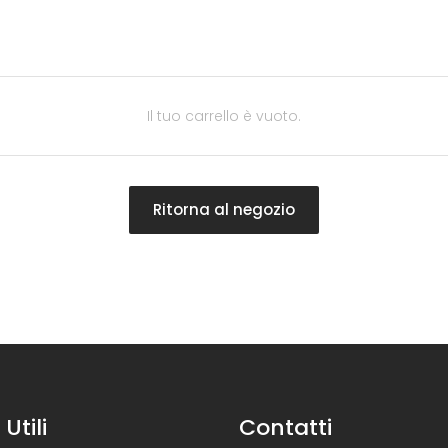
Il tuo carrello è vuoto.
Ritorna al negozio
 Utili
Contatti