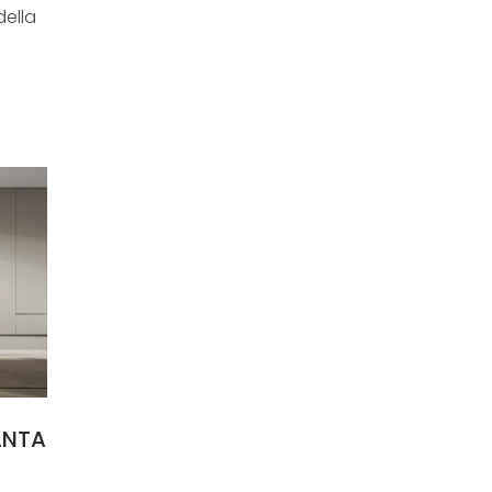
della
ANTA