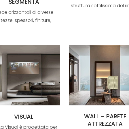
SEGMENTA
struttura sottilissima del r
sce orizzontali di diverse
cui pogg...
ltezze, spessori, finiture,
disegnano l’ant...
WALL – PARETE
VISUAL
ATTREZZATA
ta Visual è progettata per