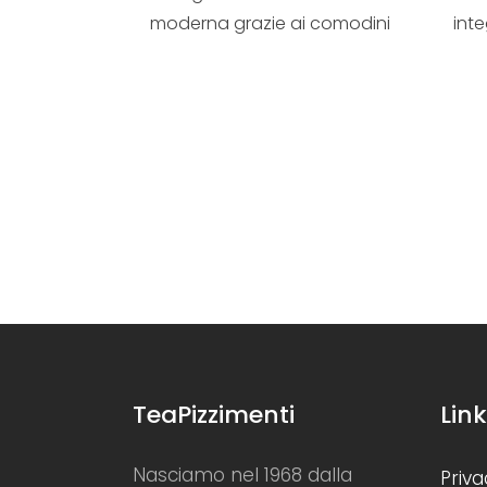
moderna grazie ai comodini
int
integrati a ring...
TeaPizzimenti
Link
Nasciamo nel 1968 dalla
Priva