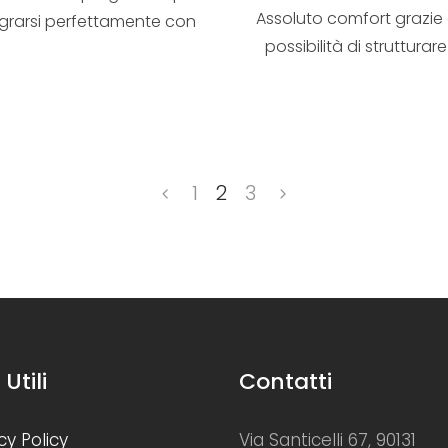
Assoluto comfort grazie 
egrarsi perfettamente con
possibilità di strutturare
l’ambiente...
parete attrezza...
1
2
3
 Utili
Contatti
cy Policy
Via Santicelli 67, 90131