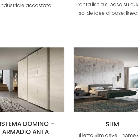
L’anta liscia si basa su qu
industriale accostato
solide idee di base: linear
all’inconfondibile ch...
affidab...
ISTEMA DOMINO –
SLIM
ARMADIO ANTA
Il letto Slim deve il nome 