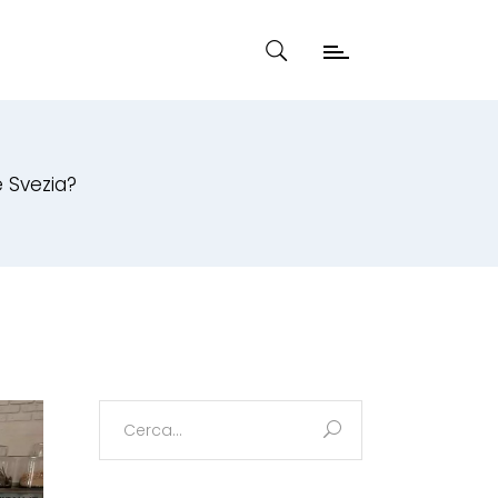
e Svezia?
Search
for: