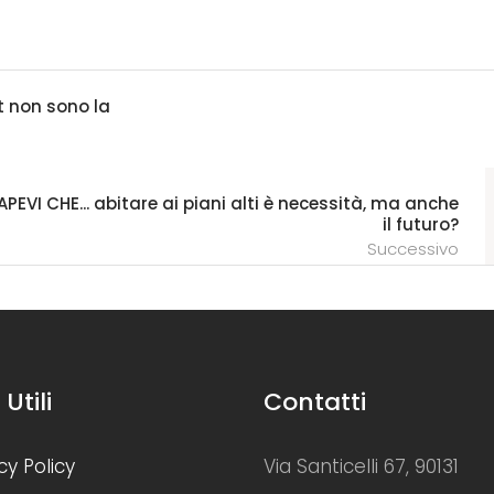
t non sono la
APEVI CHE... abitare ai piani alti è necessità, ma anche
il futuro?
Successivo
 Utili
Contatti
cy Policy
Via Santicelli 67, 90131