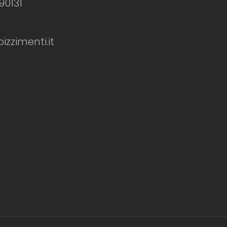
90131
zimenti.it