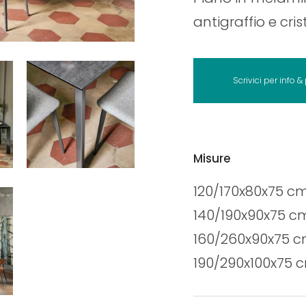
antigraffio e cri
Scrivici per info &
Misure
120/170x80x75 c
140/190x90x75 c
160/260x90x75 
190/290x100x75 