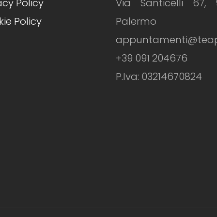
acy Policy
Via Santicelli 67, 
ie Policy
Palermo
appuntamenti@teapiz
+39 091 204676
P.Iva: 03214670824