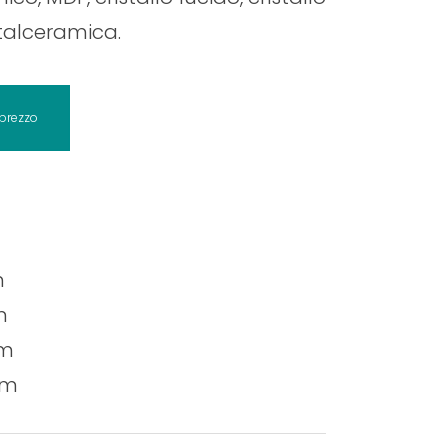
stalceramica.
 prezzo
m
m
cm
cm