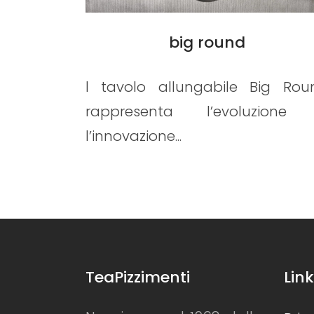
MANHATTAN
Big Round
Il piano Mahnattan rivela nuo
zione e
potenzialità grazie al program
My Glass ...
TeaPizzimenti
Link