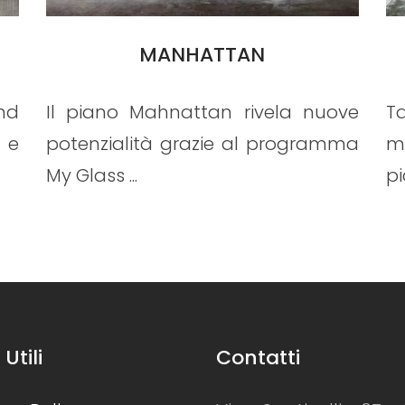
TAURUS 180
ve
Tavolo fisso con struttura in
S
ma
metallo verniciato o spazzolato e
cr
piano in la...
ta
 Utili
Contatti