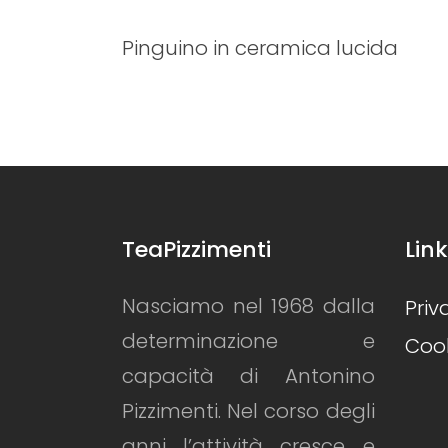
 lucida
Ciliegie da terra in ceramic
TeaPizzimenti
Link
Nasciamo nel 1968 dalla
Priv
determinazione e
Cook
capacità di Antonino
Pizzimenti. Nel corso degli
anni l’attività cresce e