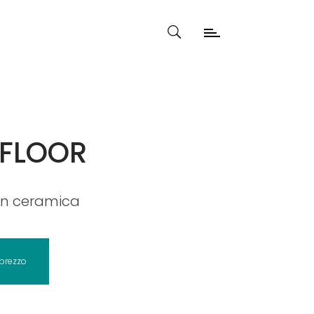
 FLOOR
 in ceramica
 prezzo