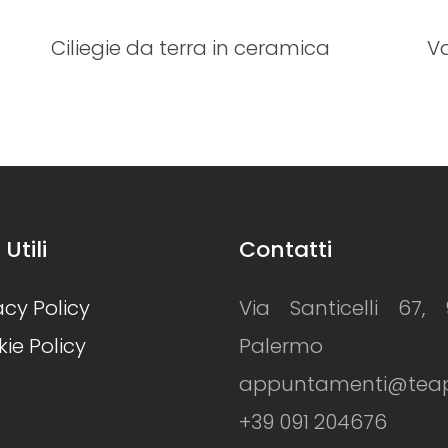
a
Vasi di vetro
 Utili
Contatti
acy Policy
Via Santicelli 67, 
ie Policy
Palermo
appuntamenti@teapiz
+39 091 204676