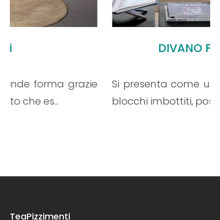
DIVANO FREEMOOD
ie
Si presenta come un sistema di morbid
blocchi imbottiti, posato a pavimen...
TeaPizzimenti