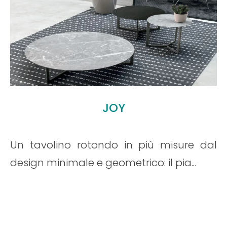
Leggi tutto
DETROIT
 misure dal
Un tavolino pensato per ac
il pia...
un morbido divano, occup
spaz...