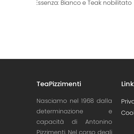
bilitato
Libreria a soffitto con struttur
ripiani in acciaio vernici
goffrato ...
TeaPizzimenti
Link
Nasciamo nel 1968 dalla
Priv
determinazione e
Cook
capacità di Antonino
Pizzimenti. Nel corso degli