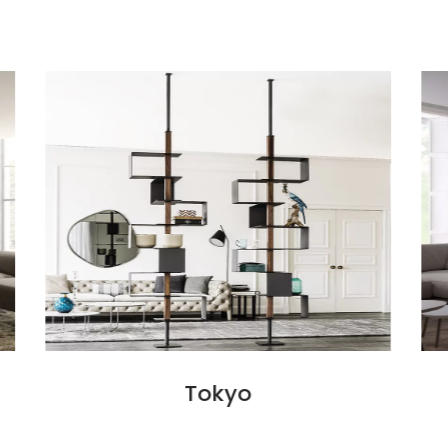
to
Leggi tutto
560 LIVING