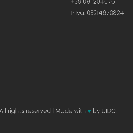
+39 091 204676
P.Iva: 03214670824
All rights reserved | Made with
♥
by UIDO.