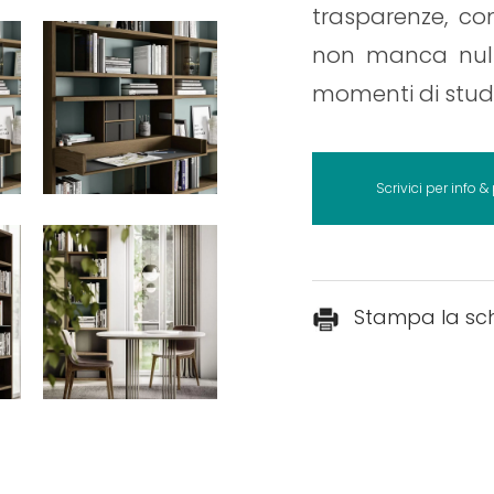
trasparenze, c
non manca nulla
momenti di stud
Scrivici per info &
Stampa la sc