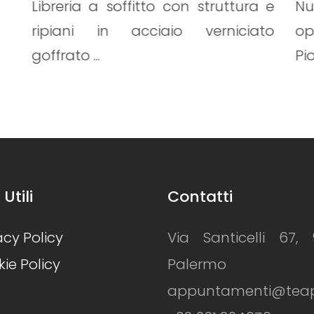
a e
Nuvola frassino nobilitato laccato
L
ato
opaco liscio Alluminio / Silice /
M
Piombo...
1
 Utili
Contatti
acy Policy
Via Santicelli 67, 
ie Policy
Palermo
appuntamenti@teapiz