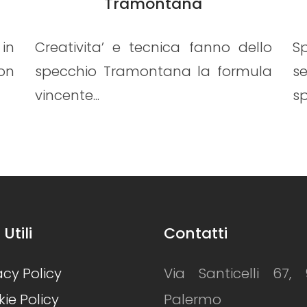
TIMES
dello
Specchio/orologio in cristallo
rmula
serigrafato specchiato o
specchiato fumé co...
 Utili
Contatti
acy Policy
Via Santicelli 67, 
ie Policy
Palermo