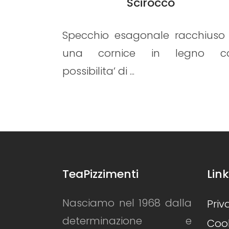
Tramontana
acchiuso in
Creativita’ e tecnica fanno 
legno con
specchio Tramontana la fo
vincente...
TeaPizzimenti
Link
Nasciamo nel 1968 dalla
Priv
determinazione e
Cook