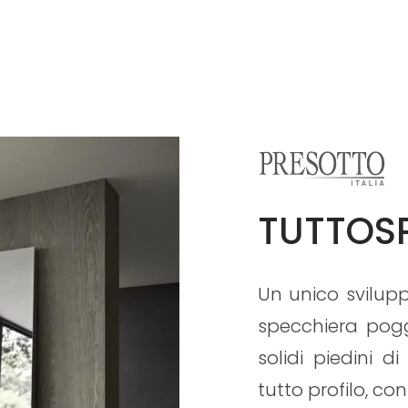
TUTTOS
Un unico svilupp
specchiera pogg
solidi piedini 
tutto profilo, co