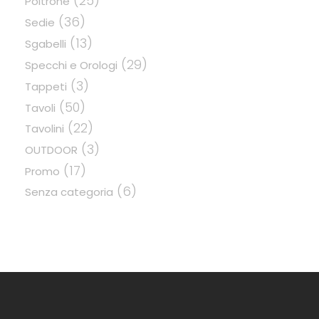
(25)
Poltrone
(36)
Sedie
(13)
Sgabelli
(29)
Specchi e Orologi
(3)
Tappeti
(50)
Tavoli
(22)
Tavolini
(3)
OUTDOOR
(17)
Promo
(6)
Senza categoria