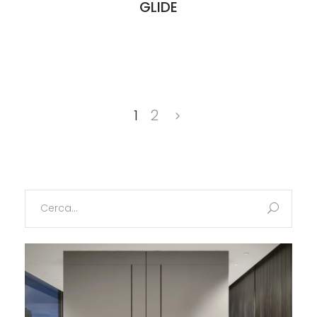
GLIDE
1
2
Search
for: